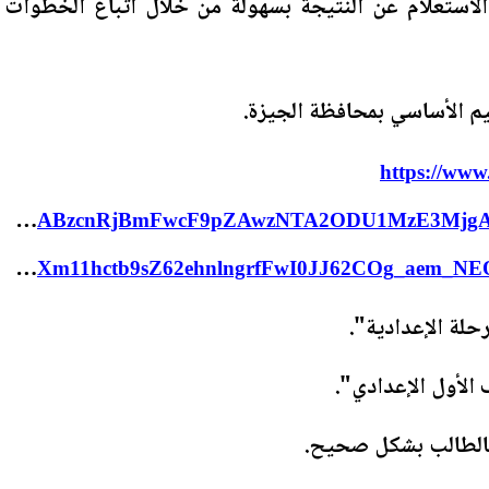
 الاستعلام عن النتيجة بسهولة من خلال اتباع الخطوات
يم الأساسي بمحافظة الجيزة.
https://www
bQIxMABzcnRjBmFwcF9pZAwzNTA2ODU1MzE3Mjg
iXyuaKsw8aNXm11hctb9sZ62ehnlngrfFwI0JJ62COg_aem_NEOa9gbNVQISsGOIXWdfhg
حلة الإعدادية".
لأول الإعدادي".
بالطالب بشكل صحيح.