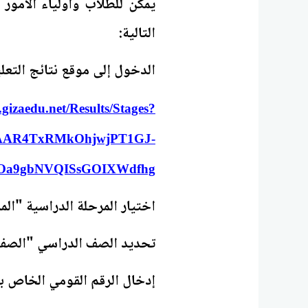
يمكن للطلاب وأولياء الأمور
التالية:
الدخول إلى موقع نتائج التعل
.gizaedu.net/Results/Stages?
AAR4TxRMkOhjwjPT1GJ-
اختيار المرحلة الدراسية "المر
تحديد الصف الدراسي "الصف ا
إدخال الرقم القومي الخاص 