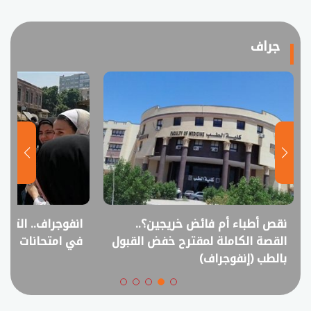
جراف
نقص أطباء أم فائض خريجين؟..
انفوجراف.. التعل
القصة الكاملة لمقترح خفض القبول
في امتحانات الثانوي
بالطب (إنفوجراف)