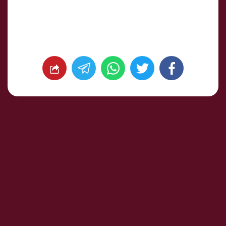
whats
twitter
facebook
شارك