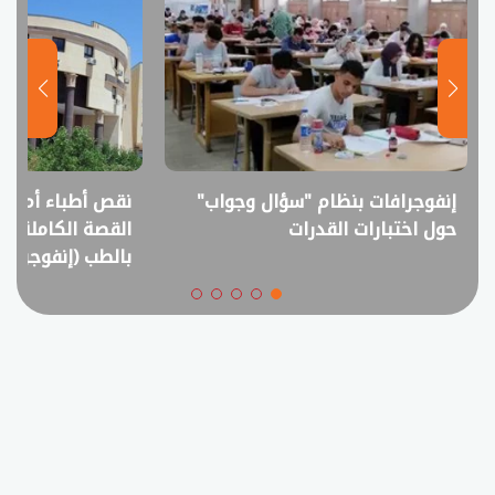
إنفوجرافات بنظام "سؤال وجواب"
نقص أطباء أم فا
حول اختبارات القدرات
القصة الكاملة ل
بالطب (إنفوجراف)