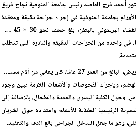
ور أحمد فرج القاصد رئيس جامعة المنوفية نجاح فريق
الأورام بجامعة المنوفية في إجراء جراحة دقيقة ومعقدة
لاستئصال ورم ضخم خلف الغشاء البريتوني بالبطن، بلغ حجمه نحو 30 × 45 سم،
ن 30 كيلوجرامًا، في واحدة من الجراحات الدقيقة والنادرة التي تتطلب
تقدمة.
وأوضح رئيس الجامعة أن المريض، البالغ من العمر 27 عامًا، كان يعاني من آلام مستمرة
هضم، وبإجراء الفحوصات والأشعات اللازمة تبيّن وجود
، وحول الكلية اليسرى والمعدة والطحال، بالإضافة إلى
لدموية الرئيسية المغذية للأمعاء، وامتداده حول الشريان
لي، وهو ما جعل التدخل الجراحي بالغ الدقة والتعقيد.