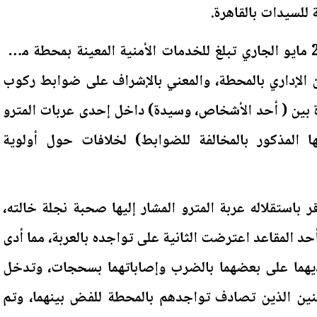
للسيدات بالقاهرة.
وبالفحص تبين أنه بتاريخ 29 مايو الجاري تبلغ للخدمات الأمنية المعينة بمحطة مترو
من الإداري بالمحطة، والمعني بالإشراف على ضوابط ركوب
 بين ( أحد الأشخاص، وسيدة) داخل إحدى عربات المترو
 المذكور بالمخالفة للضوابط) لخلافات حول أولوية
باستقلاله عربة المترو المشار إليها صحبة نجلة خالته،
 المقاعد اعترضت الثانية على تواجده بالعربة، مما أدى
يهما على بعضهما بالضرب وإصاباتهما بسحجات، وتدخل
نين الذين تصادف تواجدهم بالمحطة للفض بينهما، وتم