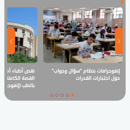
إنفوجرافات بنظام "سؤال وجواب"
نقص أطباء أم فا
حول اختبارات القدرات
القصة الكاملة ل
بالطب (إنفوجراف)