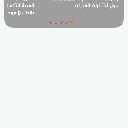
حول اختبارات القدرات
القصة الكاملة ل
بالطب (إنفوجراف)