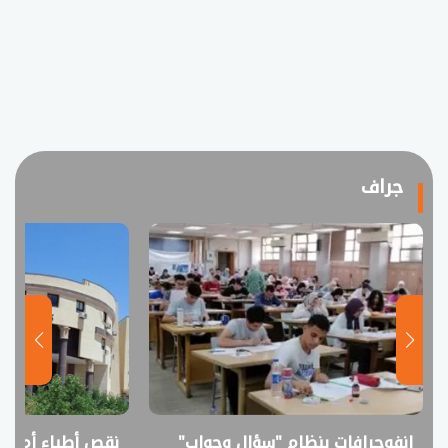
جراف
إنفوجرافات بنظام "سؤال وجواب"
نقص أطباء أم فا