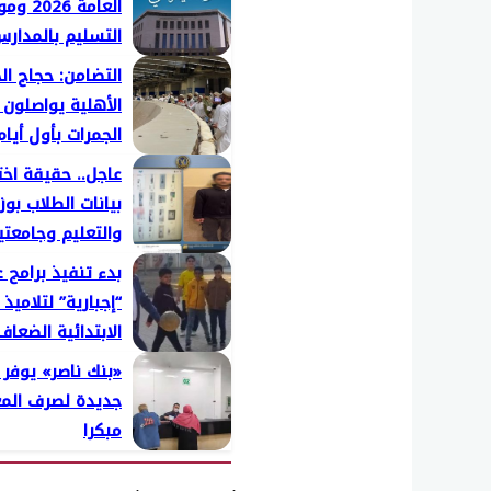
العامة 026
التسليم بالمدار
التضامن: حجاج ال
الأهلية يواصلون
الجمرات بأول أيا
عاجل.. حقيقة اخت
بيانات الطلاب بوزا
والتعليم وجامعتي
بدء تنفيذ برامج ع
“إجبارية” لتلاميذ 
الابتدائية الضعاف
«بنك ناصر» يوفر
جديدة لصرف الم
مبكرا