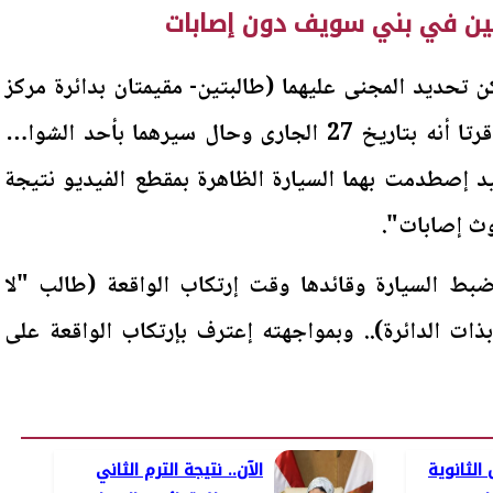
ن في بني سويف دون إصابات
 تحديد المجنى عليهما (طالبتين- مقيمتان بدائرة مركز
شرطة أهناسيا)، وبسؤالهما أقرتا أنه بتاريخ 27 الجارى وحال سيرهما بأحد الشوارع
يد إصطدمت بهما السيارة الظاهرة بمقطع الفيديو نتيجة
وث إصابات".
بط السيارة وقائدها وقت إرتكاب الواقعة (طالب "لا
ات الدائرة).. وبمواجهته إعترف بإرتكاب الواقعة على
الثانوية
الآن.. نتيجة الترم الثاني