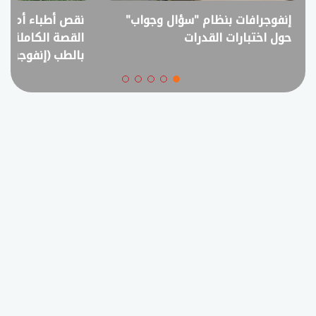
إنفوجرافات بنظام "سؤال وجواب"
نقص أطباء أم فا
حول اختبارات القدرات
القصة الكاملة ل
بالطب (إنفوجراف)