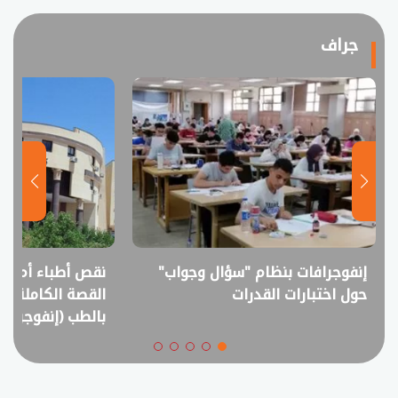
جراف
إنفوجرافات بنظام "سؤال وجواب"
نقص أطباء أم فا
حول اختبارات القدرات
القصة الكاملة ل
بالطب (إنفوجراف)