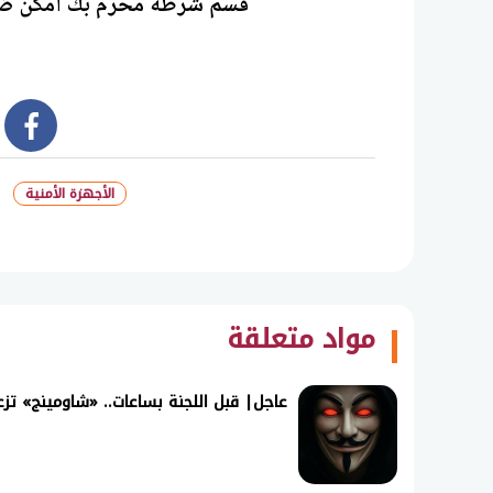
قسم شرطة محرم بك أمكن ض
book
الأجهزة الأمنية
مواد متعلقة
عاجل| قبل اللجنة بساعات.. «شاومينج» تزعم ت