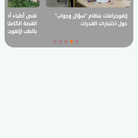
نقص أطباء أم فائض خريجين؟..
انفوجراف.. التعل
القصة الكاملة لمقترح خفض القبول
في امتحانات الثانوي
بالطب (إنفوجراف)