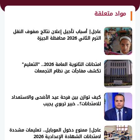
مواد متعلقة
عاجل| أسباب تأجيل إعلان نتائج صفوف النقل
الترم الثاني 2026 محافظة الجيزة
امتحانات الثانوية العامة 2026.. "التعليم"
تكشف مفاجآت عن نظام التجمعات
كيف توازن بين فرحة عيد الأضحى والاستعداد
للامتحانات؟.. خبير تربوي يجيب
عاجل| ممنوع دخول الموبايل.. تعليمات مشددة
لامتحانات الشهادة الإعدادية 2026