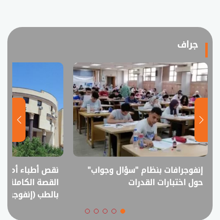
جراف
نقص أطباء أم فائض خريجين؟..
انفوجراف.. التعل
القصة الكاملة لمقترح خفض القبول
في امتحانات الثانوي
بالطب (إنفوجراف)