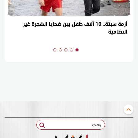
عاجل| نموذج حل امتحان أحياء ثانوية عامة 2026
(السنوات الماضية)
بحث