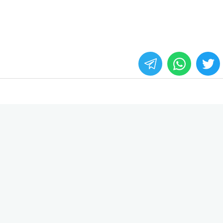
whats
twitter
face