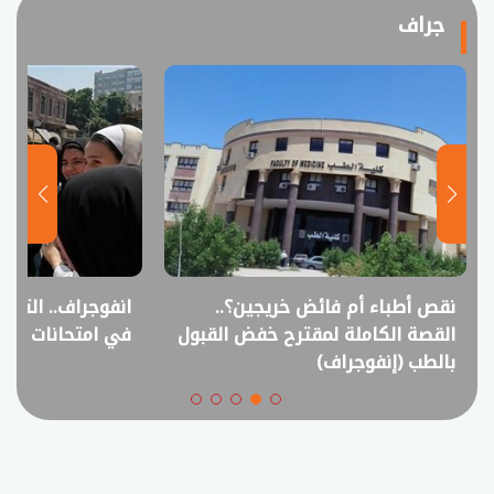
جراف
نقص أطباء أم فائض خريجين؟..
انفوجراف.. التعل
القصة الكاملة لمقترح خفض القبول
في امتحانات الثانوي
بالطب (إنفوجراف)