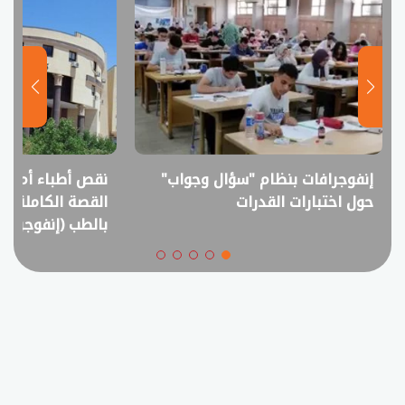
إنفوجرافات بنظام "سؤال وجواب"
نقص أطباء أم فا
حول اختبارات القدرات
القصة الكاملة ل
بالطب (إنفوجراف)