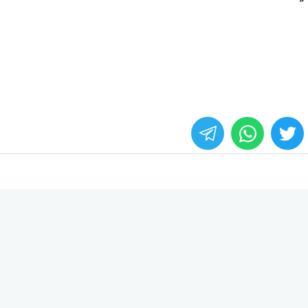
whats
twitter
face