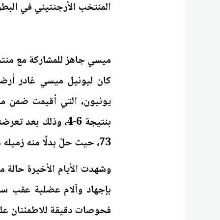
المنتخب الأرجنتيني في البطول
ميسي جاهز للمشاركة مع منتخب 
كان ليونيل ميسي غادر أرضية
يونيون، التي أقيمت ضمن منا
بنتيجة 6-4، وذلك بع
73، حيث حلّ بدلًا منه زميله ماتيو سيلفيتي.
وشهدت الأيام الأخيرة حالة 
بإجهاد وآلام عضلية عقب سلس
فحوصات دقيقة للاطمئنان على