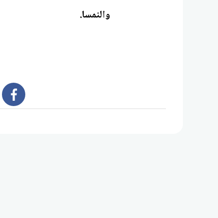
والنمسا.
book