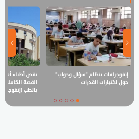
نقص أطباء أم فائض خريجين؟..
انفوجراف.. التعل
القصة الكاملة لمقترح خفض القبول
في امتحانات الثانوي
بالطب (إنفوجراف)