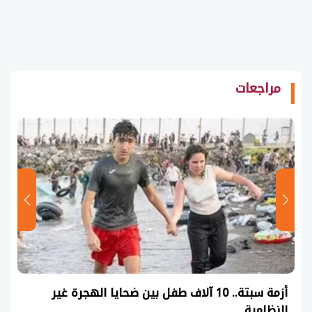
مراجعات
عاجل| نموذج حل امتحان أحياء ثانوية عامة 2026
(السنوات الماضية)