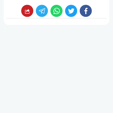
whats
twitter
facebook
شارك