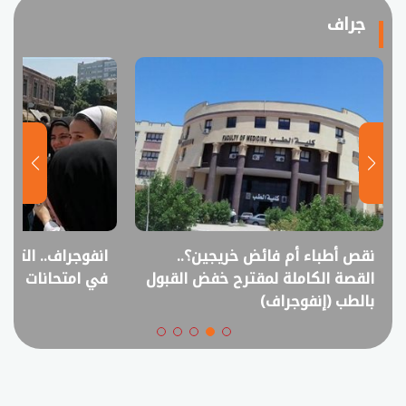
جراف
نقص أطباء أم فائض خريجين؟..
انفوجراف.. التعل
القصة الكاملة لمقترح خفض القبول
في امتحانات الثانوي
بالطب (إنفوجراف)