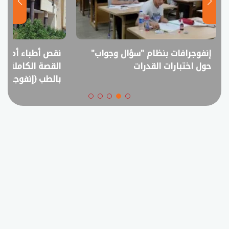
نقص أطباء أم فائض خريجين؟..
انفوجراف.. التعل
القصة الكاملة لمقترح خفض القبول
في امتحانات الثانوي
بالطب (إنفوجراف)