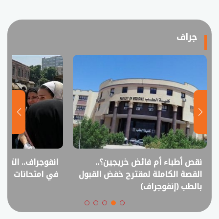
جراف
نقص أطباء أم فائض خريجين؟..
انفوجراف.. التعل
القصة الكاملة لمقترح خفض القبول
في امتحانات الثانوي
بالطب (إنفوجراف)