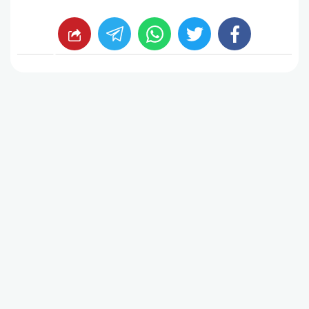
whats
twitter
facebook
شارك