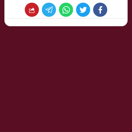
whats
twitter
facebook
شارك