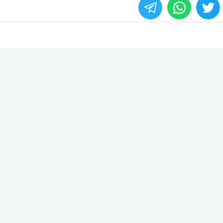
whats
twitter
face