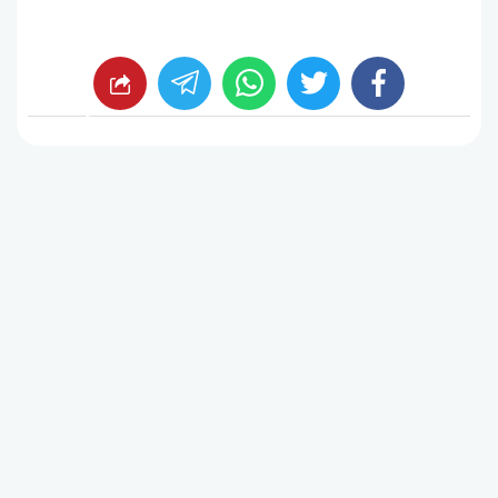
whats
twitter
facebook
شارك