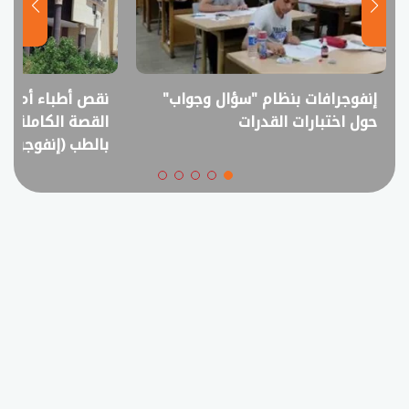
نقص أطباء أم فائض خريجين؟..
انفوجراف.. التعل
القصة الكاملة لمقترح خفض القبول
في امتحانات الثانوي
بالطب (إنفوجراف)