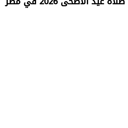
«الساعة والدقيقة».. موعد صلاة عيد الأضحى 2026 في مصر