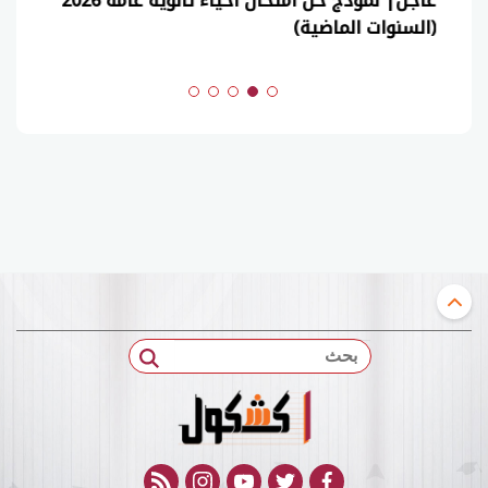
عاجل| نموذج حل امتحان أحياء ثانوية عامة 2026
(السنوات الماضية)
بحث