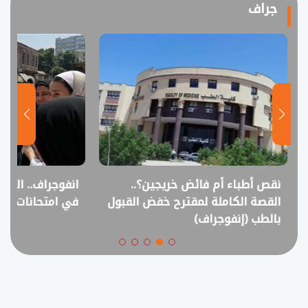
جراف
نقص أطباء أم فائض خريجين؟..
انفوجراف.. التعل
القصة الكاملة لمقترح خفض القبول
في امتحانات الثانوي
بالطب (إنفوجراف)