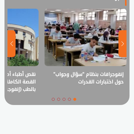
إنفوجرافات بنظام "سؤال وجواب"
نقص أطباء أم فا
حول اختبارات القدرات
القصة الكاملة ل
بالطب (إنفوجراف)