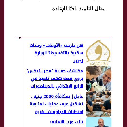
يظل التلميذ باقيًا للإعادة.
هل طرحت «الأوقاف» وحدات
سكنية بالتقسيط؟ الوزارة
تجيب
مكتشف حفرية "مصريبثيكس"
يروي قصة شغف تلميذ في
الرابع الابتدائي بالديناصورات
عاجل| بمكافأة 2000 جنيه..
تشكيل غرف عمليات لمتابعة
امتحانات الدبلومات الفنية
2026
نائب وزير التعليم: