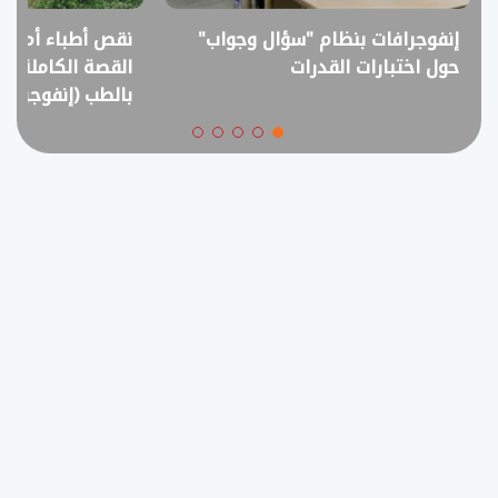
نقص أطباء أم فائض خريجين؟..
انفوجراف.. التعل
القصة الكاملة لمقترح خفض القبول
في امتحانات الثانوي
بالطب (إنفوجراف)