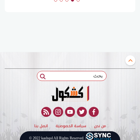
بحث
rss feed
instagram
youtube
twitter
facebook
من نحن
سياسة الخصوصية
اتصل بنا
© 2022 kashqol All Rights Reserved. |