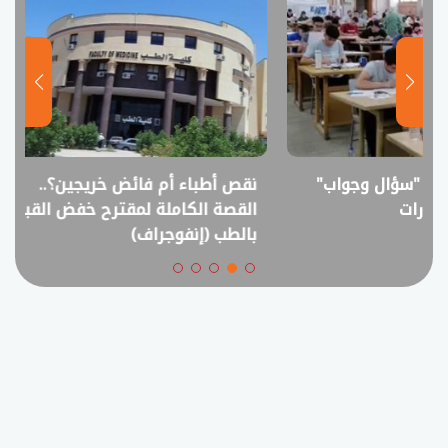
نقص أطباء أم فائض خريجين؟..
انفوجراف.. التعل
القصة الكاملة لمقترح خفض القبول
في امتحانات الثانوي
بالطب (إنفوجراف)