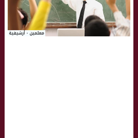
معلمين - أرشيفية