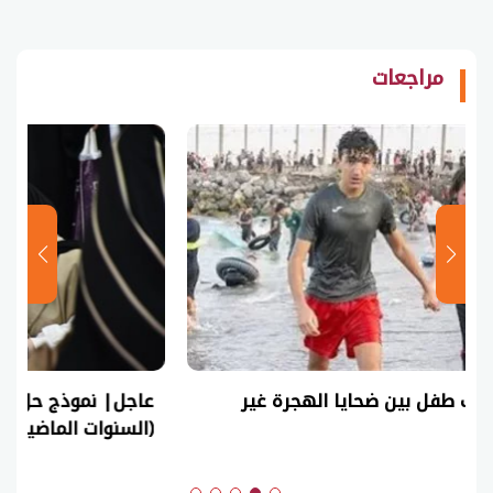
مراجعات
عاجل| نموذج حل امتحان أحياء ثانوية عامة 2026
(السنوات الماضية)