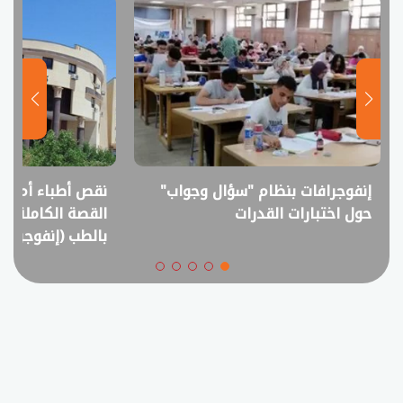
إنفوجرافات بنظام "سؤال وجواب"
نقص أطباء أم فا
حول اختبارات القدرات
القصة الكاملة ل
بالطب (إنفوجراف)