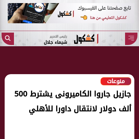
رئيس التحرير
شيماء جلال
منوعات
جازيل جاروا الكاميرونى يشترط 500
ألف دولار لانتقال داورا للأهلي