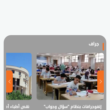
جراف
إنفوجرافات بنظام "سؤال وجواب"
نقص أطباء أم فا