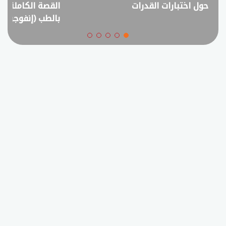
حول اختبارات القدرات
القصة الكاملة ل
بالطب (إنفوجراف)