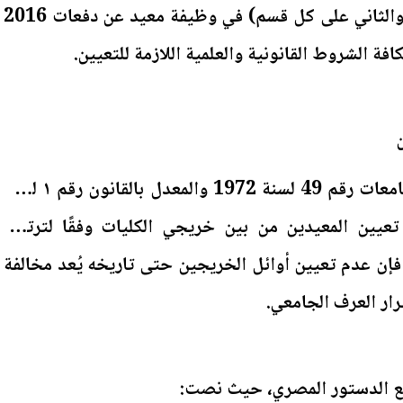
خريجي جامعة الأزهر (الأول والثاني على كل قسم) في وظيفة معيد عن دفعات 2016
وحيث نص قانون تنظيم الجامعات رقم 49 لسنة 1972 والمعدل بالقانون رقم ١ لسنة
لمادة (137) على تعيين المعيدين من بين خريجي الكليات وفقًا لترتيب
فإن عدم تعيين أوائل الخريجين حتى تاريخه يُعد مخالفة
ار العرف الجامعي.
مع الدستور المصري، حيث نصت: