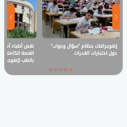
إنفوجرافات بنظام "سؤال وجواب"
نقص أطباء أم فا
حول اختبارات القدرات
القصة الكاملة ل
بالطب (إنفوجراف)