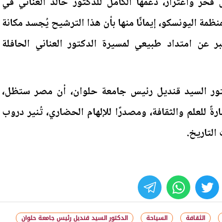
فخر واعتزاز، دعمها الكامل للدكتور خالد العناني في
ظمة اليونسكو، إيمانًا منها بأن هذا الترشيح يُجسد مكانة
عبر عن امتداد طبيعي لمسيرة الدكتور العناني الحافلة
كتور السيد قنديل رئيس جامعة حلوان، أن مصر ستظل،
ارةً للعلم والثقافة، ومصدرًا للإلهام الحضاري، تُنير دروب
لتاريخ.
whats
twitter
face
الثقافة
السياحة
الدكتور السيد قنديل رئيس جامعة حلوان