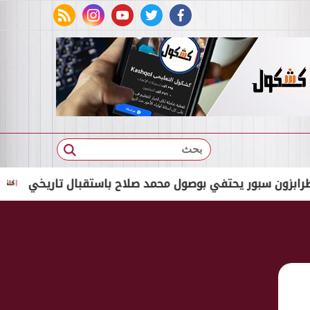
rss feed
instagram
youtube
twitter
facebook
بحث
سبور يحتفي بوصول محمد صلاح باستقبال تاريخي
لينك التقديم لـ15 مدرسة مصرية إيطا