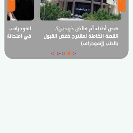
نقص أطباء أم فائض خريجين؟..
انفوجراف.. التعل
القصة الكاملة لمقترح خفض القبول
في امتحانات الثانوي
بالطب (إنفوجراف)