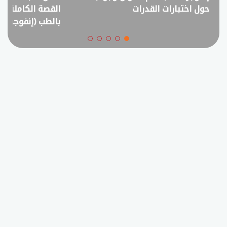
القصة الكاملة لمقترح خفض القبول
في امتحانات الثانوي
بالطب (إنفوجراف)