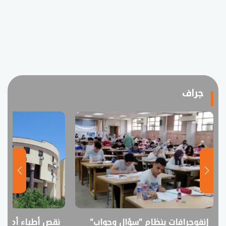
جراف
نقص أطباء أم فائض خريجين؟..
انفوجراف.. التعل