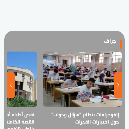
جراف
نقص أطباء أم فائض خريجين؟..
انفوجراف.. التعل
القصة الكاملة لمقترح خفض القبول
في امتحانات الثانوي