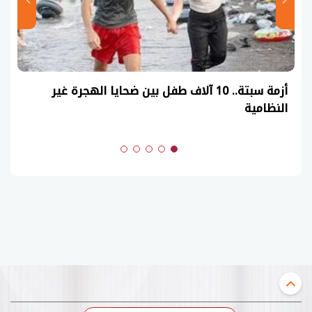
عاجل| نموذج حل امتحان أحياء ثانوية عامة 2026
(السنوات الماضية)