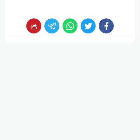
whats
twitter
facebook
شارك