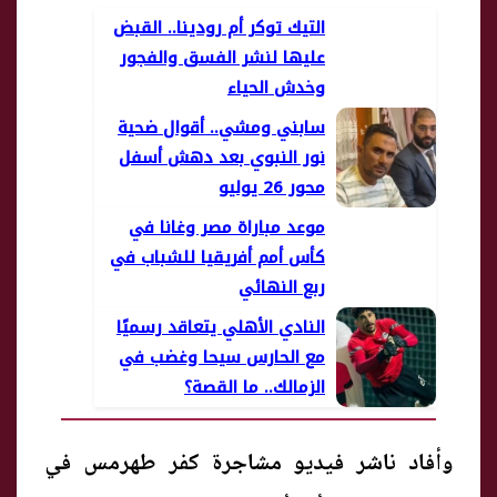
التيك توكر أم رودينا.. القبض
عليها لنشر الفسق والفجور
وخدش الحياء
سابني ومشي.. أقوال ضحية
نور النبوي بعد دهش أسفل
محور 26 يوليو
موعد مباراة مصر وغانا في
كأس أمم أفريقيا للشباب في
ربع النهائي
النادي الأهلي يتعاقد رسميًا
مع الحارس سيحا وغضب في
الزمالك.. ما القصة؟
وأفاد ناشر فيديو مشاجرة كفر طهرمس في