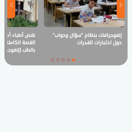
نقص أطباء أم فائض خريجين؟..
انفوجراف.. التعل
القصة الكاملة لمقترح خفض القبول
في امتحانات الثانوي
بالطب (إنفوجراف)