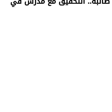
اجل|متهم بالتحرش بـ 13 طالبة.. التحقيق مع مدرس في