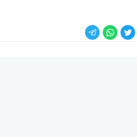
whats
twitter
face