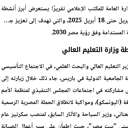
رة العامة للمكتب الإعلامي تقريرًا يستعرض أبرز أنشطة
الوزارة خلال الفترة من 12 أبريل حتى 18 أبريل 2025، والتي تهدف إلى تعزيز جودة
المستدامة وفق رؤية مصر 2030.
 وزارة التعليم العالي
ير التعليم العالي والبحث العلمي، في الاجتماع التأسيسي
الجامعية الدولية في باريس، جاء ذلك خلال زيارته إلى
 مشاركته في اجتماعات المجلس التنفيذي لمنظمة الأمم
افة (اليونسكو)، ومواكبة لانطلاق الحملة المصرية الرسمية
ناني، وزير السياحة والآثار السابق، لمنصب سكرتير عام
د مبنى "بيت مصر"، حيث اطمأن على سير أعمال الصيانة