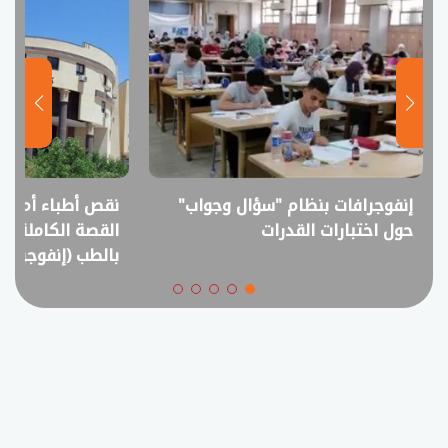
نقص أطباء أم فائض خريجين؟..
انفوجراف.. التع
القصة الكاملة لمقترح خفض القبول
في امتحانات الثانو
بالطب (إنفوجراف)