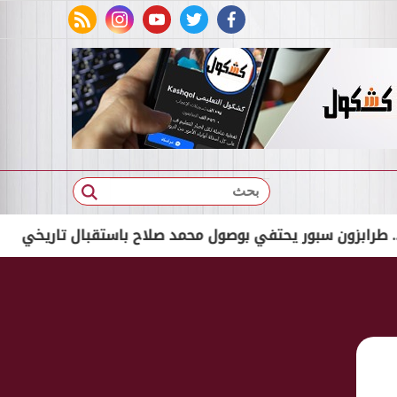
rss feed
instagram
youtube
twitter
facebook
بحث
ن سبور يحتفي بوصول محمد صلاح باستقبال تاريخي
لينك التقديم لـ15 مدرسة م