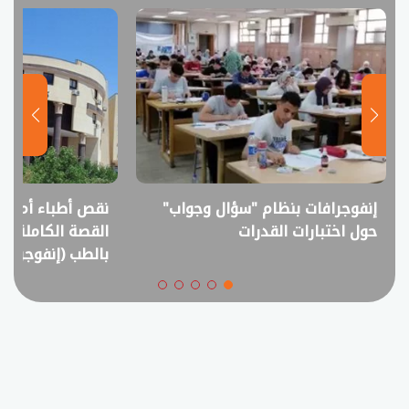
إنفوجرافات بنظام "سؤال وجواب"
نقص أطباء أم فا
حول اختبارات القدرات
القصة الكاملة ل
بالطب (إنفوجراف)