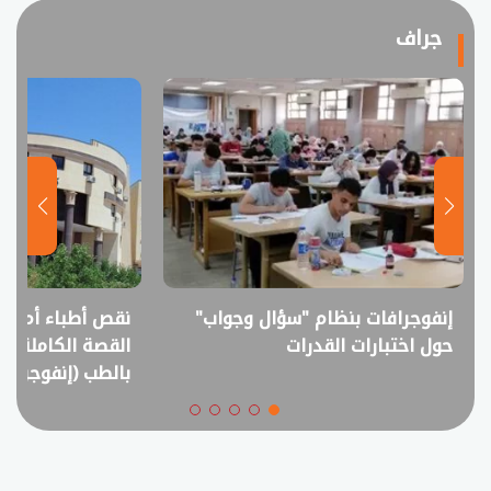
جراف
إنفوجرافات بنظام "سؤال وجواب"
نقص أطباء أم فا
حول اختبارات القدرات
القصة الكاملة ل
بالطب (إنفوجراف)