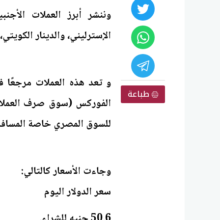
وننشر أبرز العملات الأجنبي
الإسترليني، والدينار الكويتي،
و تعد هذه العملات مرجعًا ف
طباعة
الفوركس (سوق صرف العملات ا
للسوق المصري خاصة المسافري
50.6 جنيه للشراء.