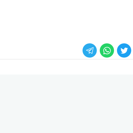
whats
twitter
face