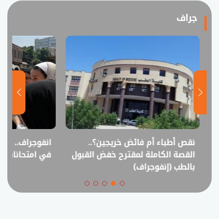
جراف
نقص أطباء أم فائض خريجين؟..
انفوجراف.. التعل
القصة الكاملة لمقترح خفض القبول
في امتحانات الثانوي
بالطب (إنفوجراف)