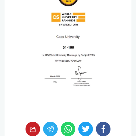
whats
twitter
facebook